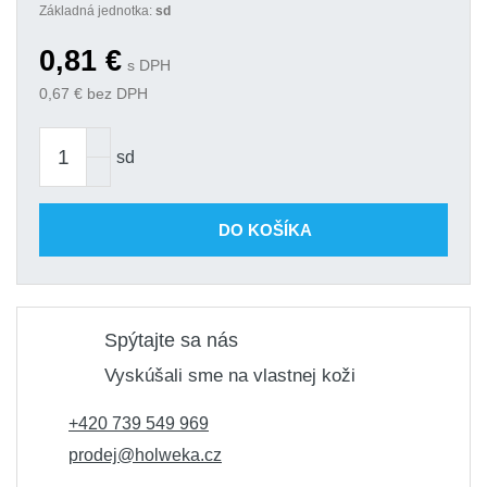
objednanie
Základná jednotka:
sd
0,91 €
Kód produktu: variant|S-38877
0,81
€
s DPH
0,67
€ bez DPH
sd
DO KOŠÍKA
Spýtajte sa nás
Vyskúšali sme na vlastnej koži
+420 739 549 969
prodej@holweka.cz