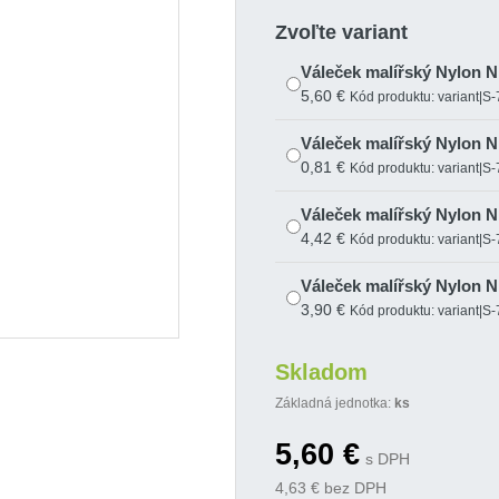
Zvoľte variant
5,60 €
Kód produktu: variant|S
Váleček malířský Nylon 
0,81 €
Kód produktu: variant|S
Váleček malířský Nylon 
4,42 €
Kód produktu: variant|S
Váleček malířský Nylon 
3,90 €
Kód produktu: variant|S
Váleček malířský Nylon 
Skladom
4,79 €
Kód produktu: variant|S
Základná jednotka:
ks
5,60
€
s DPH
4,63
€ bez DPH