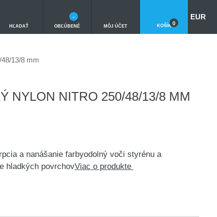
EUR
-
0
KOŠÍK
HĽADAŤ
OBĽÚBENÉ
MÔJ ÚČET
/48/13/8 mm
 NYLON NITRO 250/48/13/8 MM
pcia a nanášanie farbyodolný voči styrénu a
e hladkých povrchov
Viac o produkte