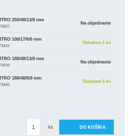
Váleček malířský Nylon NITRO 250/48/13/8 mm
Na objednanie
-73837
NITRO 100/17/6/6 mm
Skladom 1 ks
-73842
NITRO 180/48/13/8 mm
Na objednanie
-73839
NITRO 180/48/6/8 mm
Skladom 5 ks
-73840
NITRO 250/48/6/8 mm
Skladom 3 ks
-73838
ks
DO KOŠÍKA