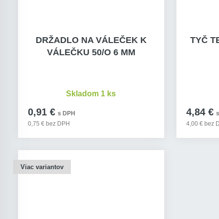
DRŽADLO NA VÁLEČEK K
TYČ T
VÁLEČKU 50/O 6 MM
Skladom 1 ks
0,91 €
4,84 €
s DPH
0,75 € bez DPH
4,00 € bez
Viac variantov