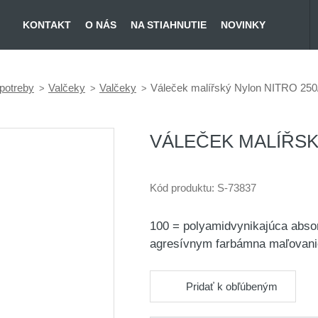
KONTAKT
O NÁS
NA STIAHNUTIE
NOVINKY
potreby
Valčeky
Valčeky
Váleček malířský Nylon NITRO 250
VÁLEČEK MALÍŘSKÝ
Kód produktu:
S-73837
100 = polyamidvynikajúca absor
agresívnym farbámna maľovani
Pridať k obľúbeným