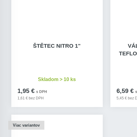
ŠTĚTEC NITRO 1"
VÁ
TEFLON
Skladom > 10 ks
1,95 €
6,59 €
s DPH
1,61 € bez DPH
5,45 € bez
Viac variantov