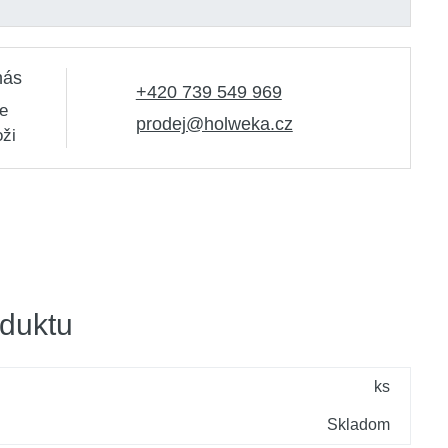
nás
+420 739 549 969
e
prodej@holweka.cz
oži
duktu
ks
Skladom