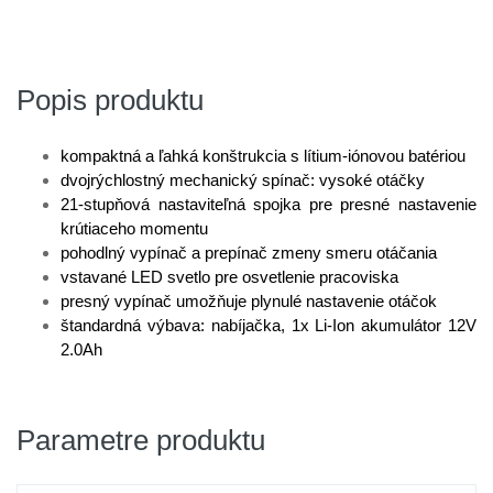
Popis produktu
kompaktná a ľahká konštrukcia s lítium-iónovou batériou
dvojrýchlostný mechanický spínač: vysoké otáčky
21-stupňová nastaviteľná spojka pre presné nastavenie
krútiaceho momentu
pohodlný vypínač a prepínač zmeny smeru otáčania
vstavané LED svetlo pre osvetlenie pracoviska
presný vypínač umožňuje plynulé nastavenie otáčok
štandardná výbava: nabíjačka, 1x Li-Ion akumulátor 12V
2.0Ah
Parametre produktu