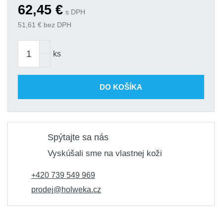
62,45
€
s DPH
51,61
€ bez DPH
ks
DO KOŠÍKA
Spýtajte sa nás
Vyskúšali sme na vlastnej koži
+420 739 549 969
prodej@holweka.cz