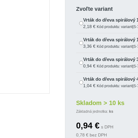
Zvoľte variant
Vrták do dřeva spirálový
2,18 €
Kód produktu: variant|S
Vrták do dřeva spirálový
3,36 €
Kód produktu: variant|S
Vrták do dřeva spirálový
0,94 €
Kód produktu: variant|S
Vrták do dřeva spirálový
1,04 €
Kód produktu: variant|S
Vrták do dřeva spirálový
Skladom > 10 ks
1,14 €
Kód produktu: variant|S
Základná jednotka:
ks
Vrták do dřeva spirálový
0,94
€
1,23 €
Kód produktu: variant|S
s DPH
0,78
€ bez DPH