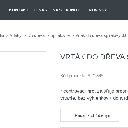
KONTAKT
O NÁS
NA STIAHNUTIE
NOVINKY
diu
Vrtáky
Do dreva
Špirálovité
Vrták do dřeva spirálový 3
VRTÁK DO DŘEVA 
Kód produktu:
S-71395
• centrovací hrot zaisťuje presn
vŕtanie, bez výklenkov • do tv
Pridať k obľúbeným