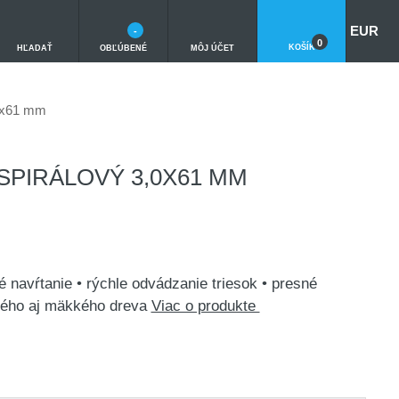
EUR
-
0
KOŠÍK
HĽADAŤ
OBĽÚBENÉ
MÔJ ÚČET
,0x61 mm
SPIRÁLOVÝ 3,0X61 MM
é navŕtanie • rýchle odvádzanie triesok • presné
rdého aj mäkkého dreva
Viac o produkte