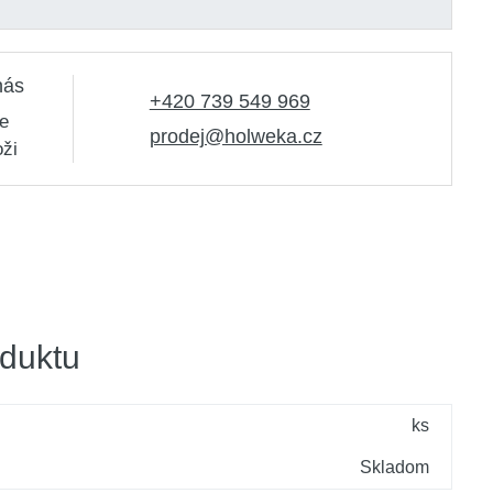
 8,0x117 mm
Skladom > 10 ks
-71403
nás
+420 739 549 969
e
prodej@holweka.cz
oži
duktu
ks
Skladom