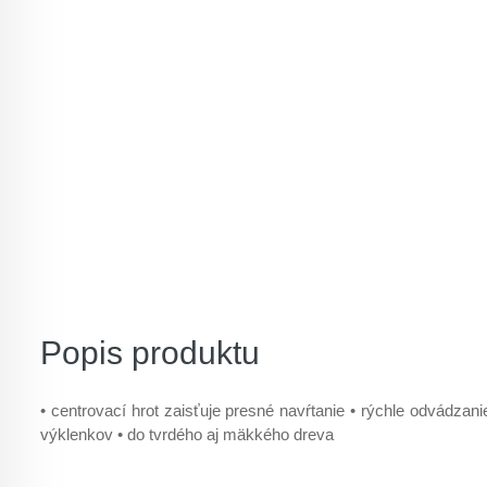
Popis produktu
• centrovací hrot zaisťuje presné navŕtanie • rýchle odvádzanie
výklenkov • do tvrdého aj mäkkého dreva