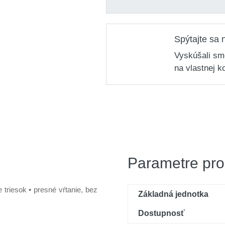
Vrták do dřeva spirálový
1,71 €
Kód produktu: variant|S
Spýtajte sa 
Vyskúšali sm
na vlastnej k
Parametre pro
 triesok • presné vŕtanie, bez
Základná jednotka
Dostupnosť