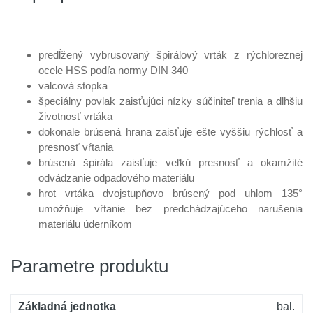
mm blistr
objednanie
2,61 €
Kód produktu: variant|S-72155
Vrták do kovu HSS DIN 340 4,5x126
predĺžený vybrusovaný špirálový vrták z rýchloreznej
Vypredané
mm blistr
ocele HSS podľa normy DIN 340
2,75 €
Kód produktu: variant|S-72156
valcová stopka
špeciálny povlak zaisťujúci nízky súčiniteľ trenia a dlhšiu
Vrták do kovu HSS DIN 340 4,8x132
životnosť vrtáka
Na
mm blistr
dokonale brúsená hrana zaisťuje ešte vyššiu rýchlosť a
objednanie
3,13 €
Kód produktu: variant|S-72157
presnosť vŕtania
brúsená špirála zaisťuje veľkú presnosť a okamžité
Vrták do kovu HSS DIN 340 5,0x132
odvádzanie odpadového materiálu
Na
mm blistr
hrot vrtáka dvojstupňovo brúsený pod uhlom 135°
objednanie
3,33 €
Kód produktu: variant|S-72158
umožňuje vŕtanie bez predchádzajúceho narušenia
materiálu úderníkom
Vrták do kovu HSS DIN 340 5,5x139
Na
mm blistr
objednanie
Parametre produktu
3,85 €
Kód produktu: variant|S-72159
Vrták do kovu HSS DIN 340 6,0x139
Skladom 1
Základná jednotka
bal.
mm blistr