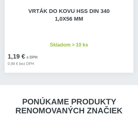
VRTÁK DO KOVU HSS DIN 340
Vrták do kovu HSS DIN 340 9,0x175
Skladom 1
1,0X56 MM
mm blistr
bal.
9,44 €
Kód produktu: variant|S-72166
Skladom > 10 ks
1,19 €
s DPH
0,98 € bez DPH
PONÚKAME PRODUKTY
RENOMOVANÝCH ZNAČIEK