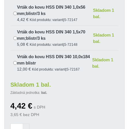
Vrták do kovu HSS DIN 340 1,0x56
Skladom 1
mm;blistr/3 ks
bal.
4,42 €
Kód produktu: variant|S-72147
Vrták do kovu HSS DIN 340 1,5x70
Skladom 1
mm;blistr/3 ks
bal.
5,08 €
Kód produktu: variant|S-72148
Vrták do kovu HSS DIN 340 10,0x184
Skladom 1
mm blistr
bal.
12,00 €
Kód produktu: variant|S-72167
Vrták do kovu HSS DIN 340 12,0x205
Skladom 1 bal.
Skladom 1
mm blistr
bal.
Základná jednotka:
bal.
19,26 €
Kód produktu: variant|S-72168
4,42
€
Vrták do kovu HSS DIN 340 2,0x85
s DPH
Skladom 1
mm;blistr/3 ks
3,65
€ bez DPH
bal.
3,93 €
Kód produktu: variant|S-72149