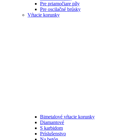
Pre priamočiare píly
Pre oscilačné brúsky
Vŕtacie korunky
Bimetalové vŕtacie korunky
Diamantové
S karbidom
Príslušenstvo
Na betón