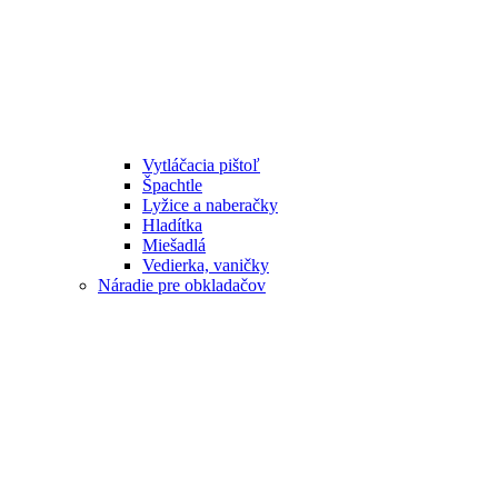
Vytláčacia pištoľ
Špachtle
Lyžice a naberačky
Hladítka
Miešadlá
Vedierka, vaničky
Náradie pre obkladačov