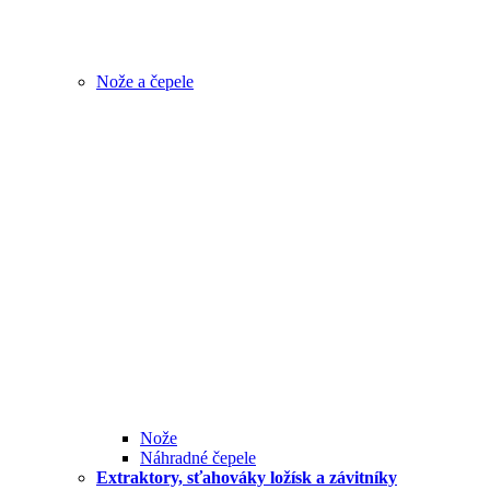
Nože a čepele
Nože
Náhradné čepele
Extraktory, sťahováky ložísk a závitníky