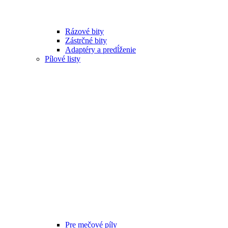
Rázové bity
Zástrčné bity
Adaptéry a predĺženie
Pílové listy
Pre mečové píly