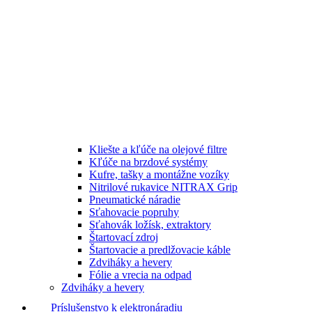
Kliešte a kľúče na olejové filtre
Kľúče na brzdové systémy
Kufre, tašky a montážne vozíky
Nitrilové rukavice NITRAX Grip
Pneumatické náradie
Sťahovacie popruhy
Sťahovák ložísk, extraktory
Štartovací zdroj
Štartovacie a predlžovacie káble
Zdviháky a hevery
Fólie a vrecia na odpad
Zdviháky a hevery
Príslušenstvo k elektronáradiu