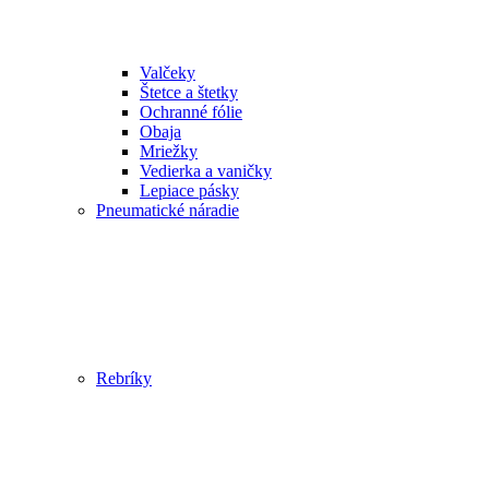
Valčeky
Štetce a štetky
Ochranné fólie
Obaja
Mriežky
Vedierka a vaničky
Lepiace pásky
Pneumatické náradie
Rebríky