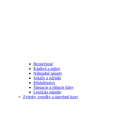
Bezpečnosť
Kladivá a palice
Náhradné násady
Sekáče a páčidlá
Príslušenstvo
Štiepacie a rúbacie kliny
Lesnícke náradie
Zvierky, zveráky a stavebné kozy