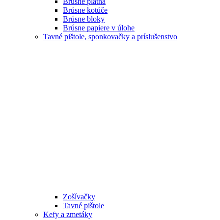
Brúsne plátna
Brúsne kotúče
Brúsne bloky
Brúsne papiere v úlohe
Tavné pištole, sponkovačky a príslušenstvo
Zošívačky
Tavné pištole
Kefy a zmetáky