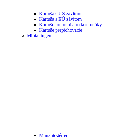
Kartuša s US závitom
Kartuša s EÚ závitom
Kartuše pre mini a mikro horáky
Kartuše prepichovacie
Miniautogénia
Miniautogénia