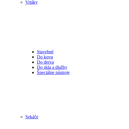
Vrtáky
Stavebné
Do kovu
Do dreva
Do skla a dlažby
Špeciálne nástroje
Sekáče