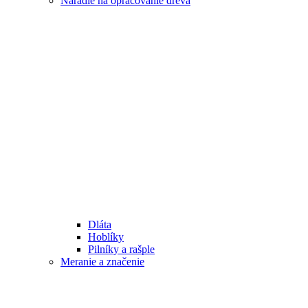
Náradie na opracovanie dreva
Dláta
Hoblíky
Pilníky a rašple
Meranie a značenie