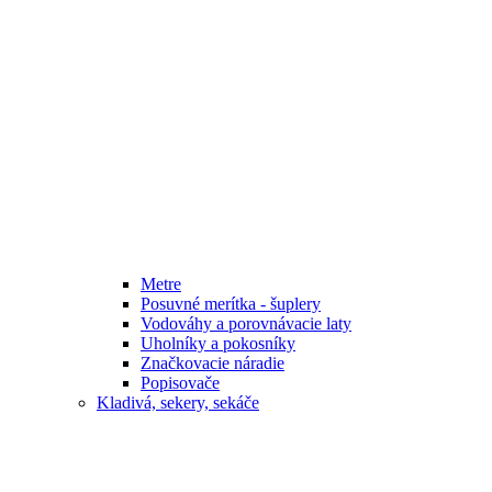
Metre
Posuvné merítka - šuplery
Vodováhy a porovnávacie laty
Uholníky a pokosníky
Značkovacie náradie
Popisovače
Kladivá, sekery, sekáče