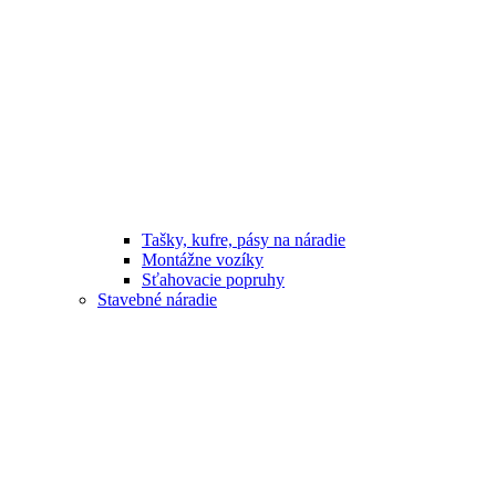
Tašky, kufre, pásy na náradie
Montážne vozíky
Sťahovacie popruhy
Stavebné náradie