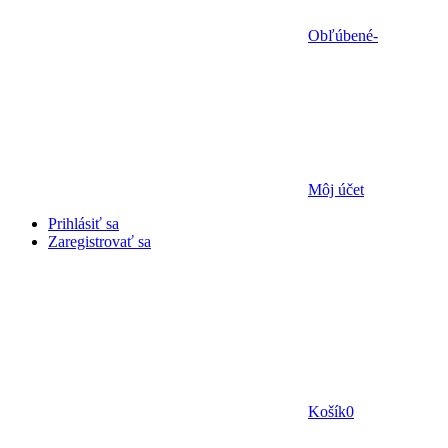
Obľúbené
-
Môj účet
Prihlásiť sa
Zaregistrovať sa
Košík
0