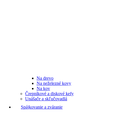
Na drevo
Na neželezné kovy
Na kov
Črepníkové a diskové kefy
Unášače a skľučovadlá
Spájkovanie a zváranie