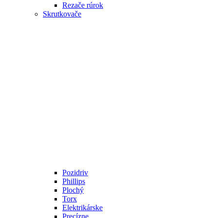
Rezače rúrok
Skrutkovače
Pozidriv
Phillips
Plochý
Torx
Elektrikárske
Precízne