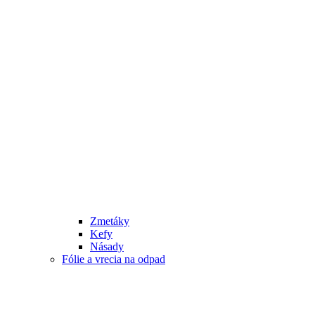
Zmetáky
Kefy
Násady
Fólie a vrecia na odpad