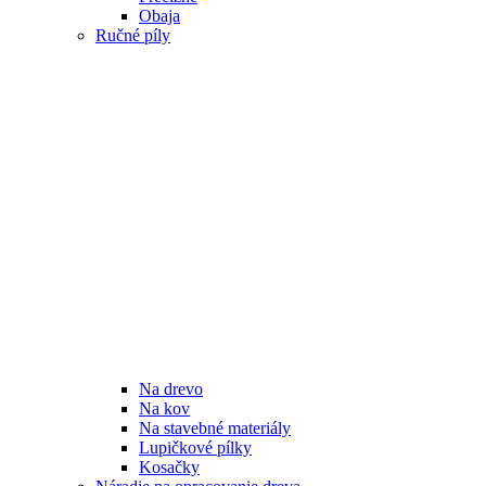
Obaja
Ručné píly
Na drevo
Na kov
Na stavebné materiály
Lupičkové pílky
Kosačky