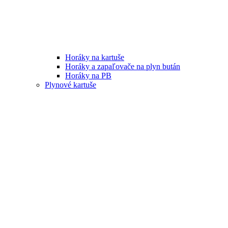
Horáky na kartuše
Horáky a zapaľovače na plyn bután
Horáky na PB
Plynové kartuše