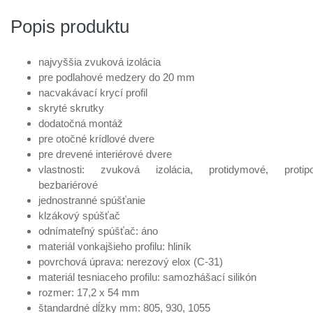
Popis produktu
najvyššia zvuková izolácia
pre podlahové medzery do 20 mm
nacvakávací krycí profil
skryté skrutky
dodatočná montáž
pre otočné krídlové dvere
pre drevené interiérové dvere
vlastnosti: zvuková izolácia, protidymové, protipo
bezbariérové
jednostranné spúšťanie
klzákový spúšťač
odnímateľný spúšťač: áno
materiál vonkajšieho profilu: hliník
povrchová úprava: nerezový elox (C-31)
materiál tesniaceho profilu: samozhášací silikón
rozmer: 17,2 x 54 mm
štandardné dĺžky mm: 805, 930, 1055