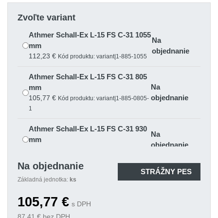
Zvoľte variant
Athmer Schall-Ex L-15 FS C-31 1055
Na
mm
objednanie
112,23 €
Kód produktu: variant|1-885-1055
Athmer Schall-Ex L-15 FS C-31 805
Na
mm
objednanie
105,77 €
Kód produktu: variant|1-885-0805-
1
Athmer Schall-Ex L-15 FS C-31 930
Na
mm
objednanie
109,00 €
Kód produktu: variant|1-885-0930
Na objednanie
STRÁŽNY PES
Základná jednotka:
ks
105,77
€
s DPH
87,41
€ bez DPH