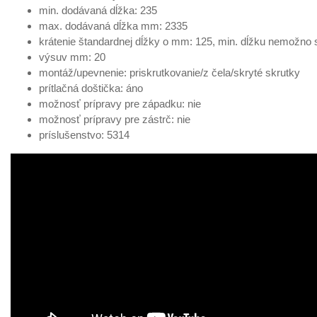
min. dodávaná dĺžka: 235
max. dodávaná dĺžka mm: 2335
krátenie štandardnej dĺžky o mm: 125, min. dĺžku nemožno s
výsuv mm: 20
montáž/upevnenie: priskrutkovanie/z čela/skryté skrutky
prítlačná doštička: áno
možnosť prípravy pre západku: nie
možnosť prípravy pre zástrč: nie
príslušenstvo: 5314