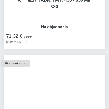
ATHMER NADI® FM K 450 - 650 MM
C-0
Na objednanie
71,32 €
s DPH
58,94 € bez DPH
Viac variantov