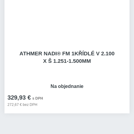
ATHMER NADI® FM 1KŘÍDLÉ V 2.100
X Š 1.251-1.500MM
Na objednanie
329,93 €
s DPH
272,67 € bez DPH