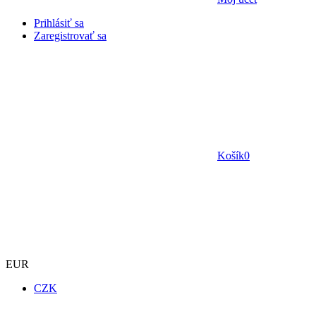
Prihlásiť sa
Zaregistrovať sa
Košík
0
EUR
CZK