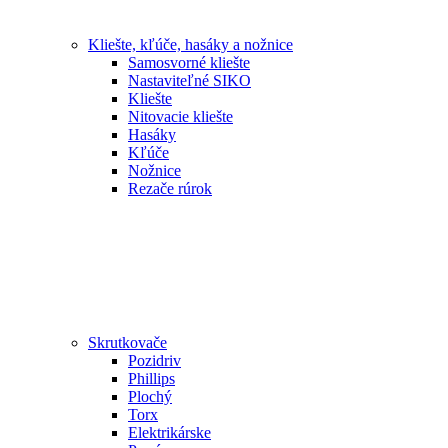
Kliešte, kľúče, hasáky a nožnice
Samosvorné kliešte
Nastaviteľné SIKO
Kliešte
Nitovacie kliešte
Hasáky
Kľúče
Nožnice
Rezače rúrok
Skrutkovače
Pozidriv
Phillips
Plochý
Torx
Elektrikárske