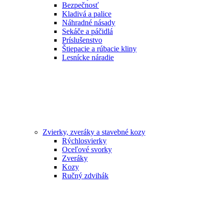
Bezpečnosť
Kladivá a palice
Náhradné násady
Sekáče a páčidlá
Príslušenstvo
Štiepacie a rúbacie kliny
Lesnícke náradie
Zvierky, zveráky a stavebné kozy
Rýchlosvierky
Oceľové svorky
Zveráky
Kozy
Ručný zdvihák