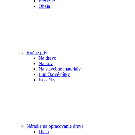
Precízne
Obaja
Ručné píly
Na drevo
Na kov
Na stavebné materiály
Lupičkové pílky
Kosačky
Náradie na opracovanie dreva
Dláta