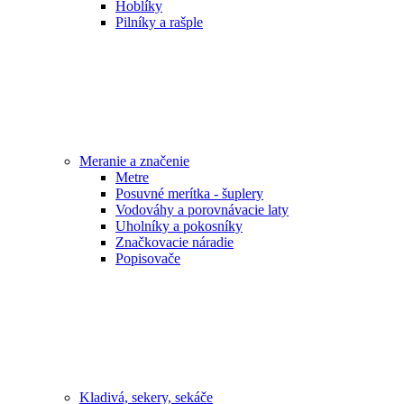
Hoblíky
Pilníky a rašple
Meranie a značenie
Metre
Posuvné merítka - šuplery
Vodováhy a porovnávacie laty
Uholníky a pokosníky
Značkovacie náradie
Popisovače
Kladivá, sekery, sekáče