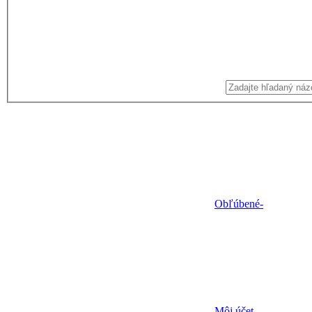
Obľúbené
-
Môj účet