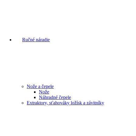
Ručné náradie
Nože a čepele
Nože
Náhradné čepele
Extraktory, sťahováky ložísk a závitníky