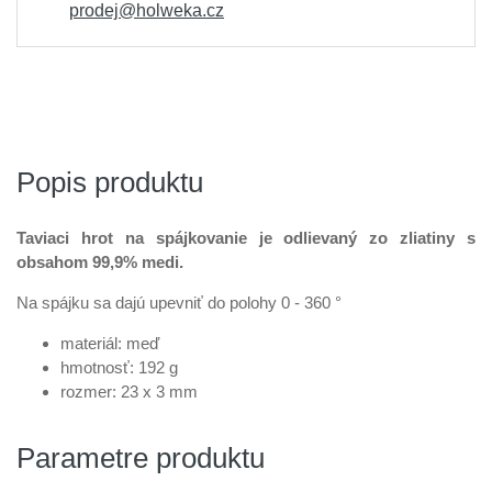
prodej@holweka.cz
Popis produktu
Taviaci hrot na spájkovanie je odlievaný zo zliatiny s
obsahom 99,9% medi.
Na spájku sa dajú upevniť do polohy 0 - 360 °
materiál: meď
hmotnosť: 192 g
rozmer: 23 x 3 mm
Parametre produktu