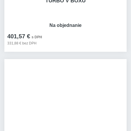
TURBO V BOXU
Na objednanie
401,57 €
s DPH
331,88 € bez DPH