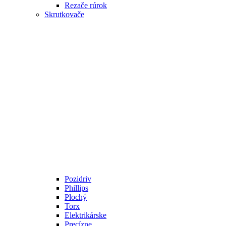
Rezače rúrok
Skrutkovače
Pozidriv
Phillips
Plochý
Torx
Elektrikárske
Precízne