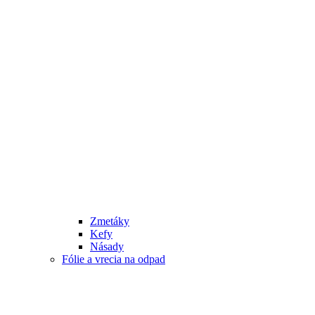
Zmetáky
Kefy
Násady
Fólie a vrecia na odpad