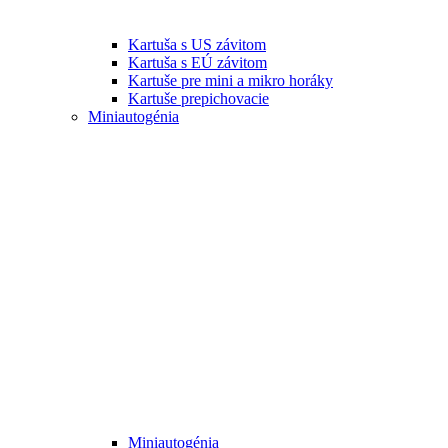
Kartuša s US závitom
Kartuša s EÚ závitom
Kartuše pre mini a mikro horáky
Kartuše prepichovacie
Miniautogénia
Miniautogénia