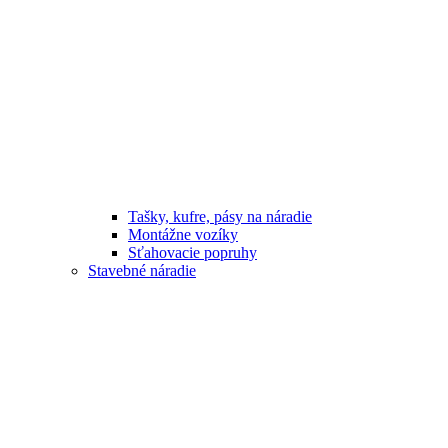
Tašky, kufre, pásy na náradie
Montážne vozíky
Sťahovacie popruhy
Stavebné náradie