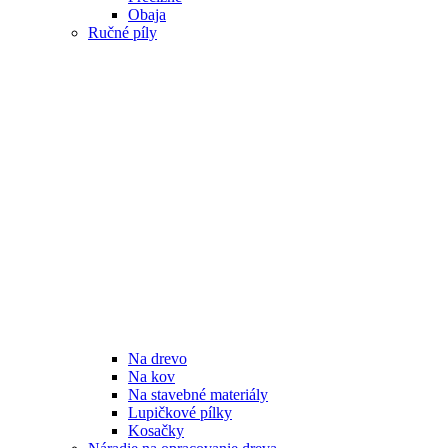
Obaja
Ručné píly
Na drevo
Na kov
Na stavebné materiály
Lupičkové pílky
Kosačky