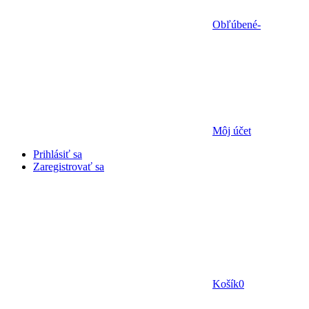
Obľúbené
-
Môj účet
Prihlásiť sa
Zaregistrovať sa
Košík
0