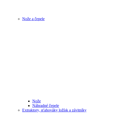
Nože a čepele
Nože
Náhradné čepele
Extraktory, sťahováky ložísk a závitníky