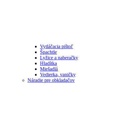
Vytláčacia pištoľ
Špachtle
Lyžice a naberačky
Hladítka
Miešadlá
Vedierka, vaničky
Náradie pre obkladačov