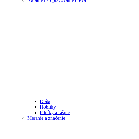
Náradie na opracovanie dreva
Dláta
Hoblíky
Pilníky a rašple
Meranie a značenie