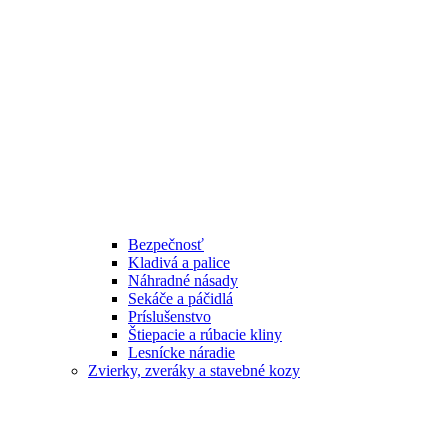
Bezpečnosť
Kladivá a palice
Náhradné násady
Sekáče a páčidlá
Príslušenstvo
Štiepacie a rúbacie kliny
Lesnícke náradie
Zvierky, zveráky a stavebné kozy