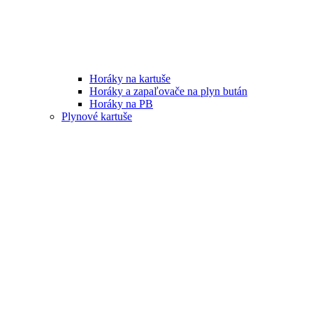
Horáky na kartuše
Horáky a zapaľovače na plyn bután
Horáky na PB
Plynové kartuše