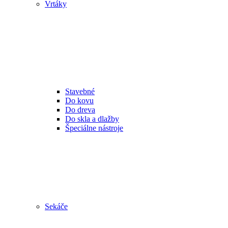
Vrtáky
Stavebné
Do kovu
Do dreva
Do skla a dlažby
Špeciálne nástroje
Sekáče