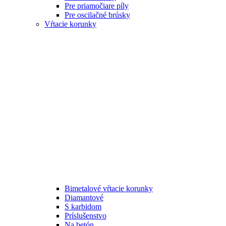
Pre priamočiare píly
Pre oscilačné brúsky
Vŕtacie korunky
Bimetalové vŕtacie korunky
Diamantové
S karbidom
Príslušenstvo
Na betón