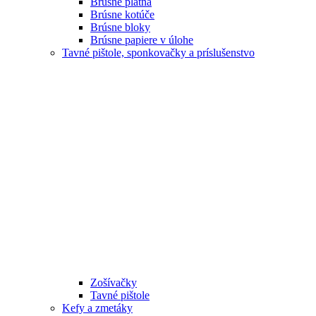
Brúsne plátna
Brúsne kotúče
Brúsne bloky
Brúsne papiere v úlohe
Tavné pištole, sponkovačky a príslušenstvo
Zošívačky
Tavné pištole
Kefy a zmetáky