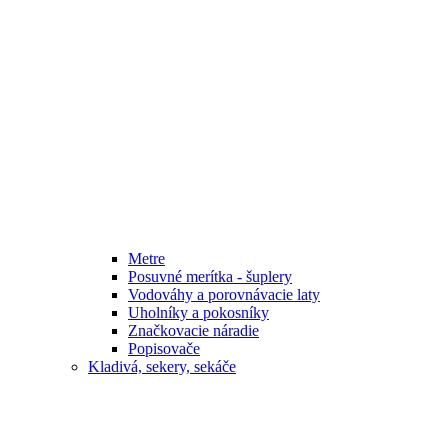
Metre
Posuvné merítka - šuplery
Vodováhy a porovnávacie laty
Uholníky a pokosníky
Značkovacie náradie
Popisovače
Kladivá, sekery, sekáče