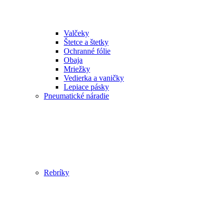
Valčeky
Štetce a štetky
Ochranné fólie
Obaja
Mriežky
Vedierka a vaničky
Lepiace pásky
Pneumatické náradie
Rebríky