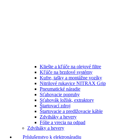
Kliešte a kľúče na olejové filtre
Kľúče na brzdové systémy
Kufre, tašky a montážne vozíky
Nitrilové rukavice NITRAX Grip
Pneumatické náradie
Sťahovacie popruhy
Sťahovák ložísk, extraktory
Štartovací zdroj
Štartovacie a predlžovacie káble
Zdviháky a hevery
Fólie a vrecia na odpad
Zdviháky a hevery
Príslušenstvo k elektronáradiu