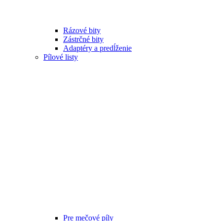
Rázové bity
Zástrčné bity
Adaptéry a predĺženie
Pílové listy
Pre mečové píly