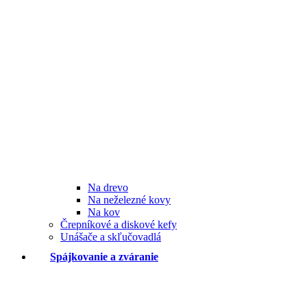
Na drevo
Na neželezné kovy
Na kov
Črepníkové a diskové kefy
Unášače a skľučovadlá
Spájkovanie a zváranie