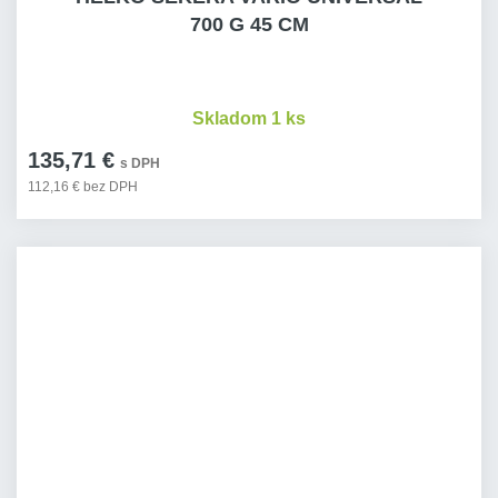
700 G 45 CM
Skladom 1 ks
135,71 €
s DPH
112,16 € bez DPH