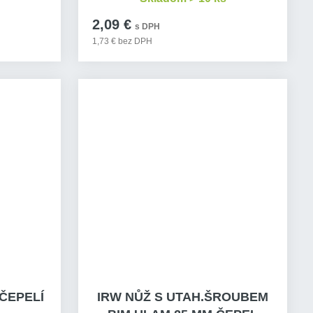
2,09 €
s DPH
1,73 € bez DPH
ČEPELÍ
IRW NŮŽ S UTAH.ŠROUBEM