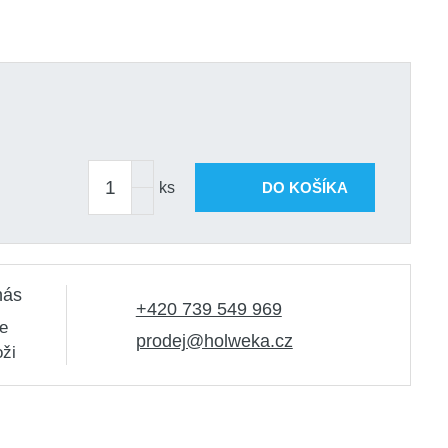
ks
DO KOŠÍKA
nás
+420 739 549 969
e
prodej@holweka.cz
oži