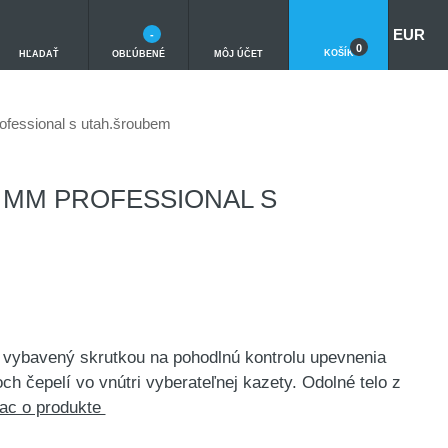
EUR
-
0
KOŠÍK
HĽADAŤ
OBĽÚBENÉ
MÔJ ÚČET
fessional s utah.šroubem
8 MM PROFESSIONAL S
 vybavený skrutkou na pohodlnú kontrolu upevnenia
ch čepelí vo vnútri vyberateľnej kazety. Odolné telo z
ac o produkte