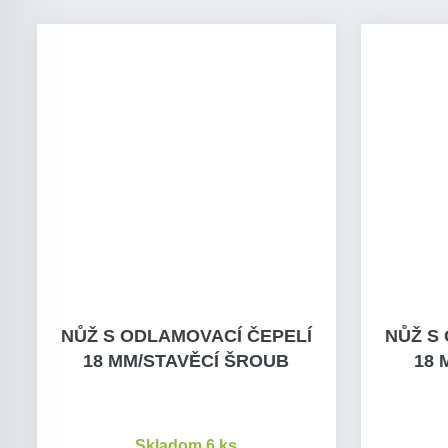
NŮŽ S ODLAMOVACÍ ČEPELÍ
NŮŽ S
18 MM/STAVĚCÍ ŠROUB
18 
Skladom 6 ks