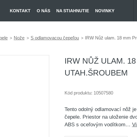
KONTAKT
O NÁS
NA STIAHNUTIE
NOVINKY
pele
Nože
S odlamovacou čepeľou
IRW Nůž ulam. 18 mm Pro
IRW NŮŽ ULAM. 1
UTAH.ŠROUBEM
Kód produktu:
10507580
Tento odolný odlamovací nôž je
čepele. Priestor na uloženie dvo
ABS s oceľovým vodítkom…
Vi