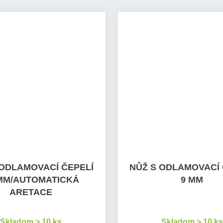
 ODLAMOVACÍ ČEPELÍ
NŮŽ S ODLAMOVACÍ 
MM/AUTOMATICKÁ
9 MM
ARETACE
Skladom > 10 ks
Skladom > 10 ks