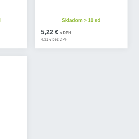
l
Skladom > 10 sd
5,22 €
s DPH
4,31 € bez DPH