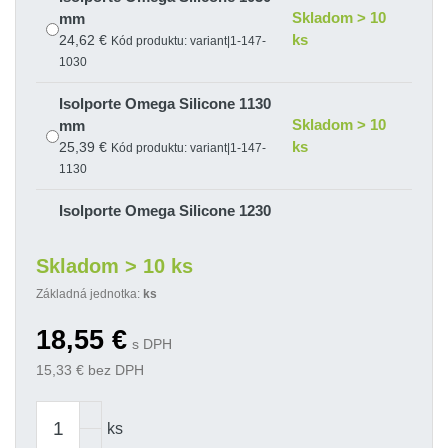
Skladom > 10
mm
ks
24,62 €
Kód produktu: variant|1-147-
1030
Isolporte Omega Silicone 1130
Skladom > 10
mm
ks
25,39 €
Kód produktu: variant|1-147-
1130
Isolporte Omega Silicone 1230
Skladom > 10
mm
ks
26,15 €
Kód produktu: variant|1-147-
Skladom > 10 ks
1230
Základná jednotka:
ks
Isolporte Omega Silicone 330
18,55
€
Skladom > 10
mm
s DPH
ks
18,55 €
Kód produktu: variant|1-147-
15,33
€ bez DPH
0330
Isolporte Omega Silicone 430
ks
Skladom > 10
mm