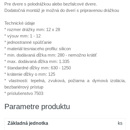
23,11 €
Kód produktu: variant|1-147-
Pre dvere s polodrážkou alebo bezfalcové dvere.
0830
Dodatočná montáž je možná do dverí s pripravenou drážkou
Isolporte Omega Silicone 930
Technické údaje
Skladom > 10
mm
* rozmer drážky mm: 12 x 28
ks
23,87 €
Kód produktu: variant|1-147-
* výsuv mm: 1 - 12
0930
* jednostranné spúšťanie
* materiál tesniaceho profilu: silicon
* min. dodávaná dĺžka mm: 280 - nemožno krátiť
* max. dodávaná dĺžka mm: 1.335
* štandardné dĺžky mm: 630 - 1250
* krátenie dĺžky o mm: 125
* vlastnosti: tepelná, zvuková, požiarna a dymová izolácia,
bezbariérový prístup
* príslušenstvo 7503
Parametre produktu
Základná jednotka
ks