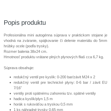
Popis produktu
Profesionálna mini autogénna súprava v praktickom stojane je
vhodná na zváranie, spájkovanie či delenie materiálu do 5mm
hrúbky ocele (podľa trysky).
Rozmer balenia 38x24 cm.
Hmotnosť produktu vrátane plných plynových fliaš cca 6,7 kg.
Súprava obsahuje:
redukčný ventil pre kyslík: 0-200 bar/závit M24 x 2
redukčný ventil pre technické plyny: 0-6 bar / závit EU
7/16"
ventily proti spätnému zahoreniu tzv. spätné ventily
hadica kyslík/plyn 1,5 m
horák s rukoväťou a tryskou 0,5 mm
1 ks náhradné trysky 0,65 mm