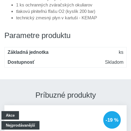
1 ks ochranných zváračských okuliarov
tlakovú plniteľnú fľašu O2 (kyslík 200 bar)
technický zmesný plyn v kartuši - KEMAP
Parametre produktu
Základná jednotka
ks
Dostupnosť
Skladom
Príbuzné produkty
Akce
-19 %
Nejprodávanější