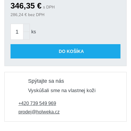
346,35
€
s DPH
286,24
€ bez DPH
ks
DO KOŠÍKA
Spýtajte sa nás
Vyskúšali sme na vlastnej koži
+420 739 549 969
prodej@holweka.cz