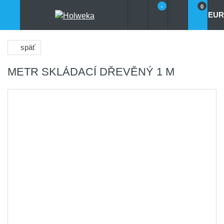
-
0
EUR
späť
METR SKLÁDACÍ DŘEVĚNÝ 1 M