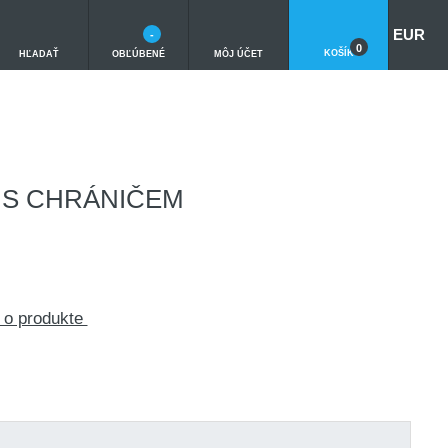
EUR
-
0
KOŠÍK
HĽADAŤ
OBĽÚBENÉ
MÔJ ÚČET
 S CHRÁNIČEM
 o produkte