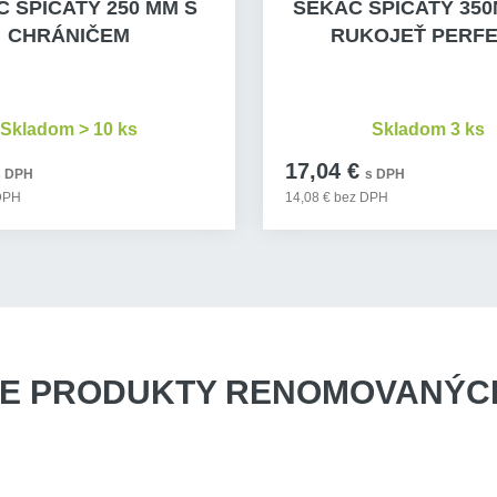
 ŠPIČATÝ 250 MM S
SEKÁČ ŠPIČATÝ 350
CHRÁNIČEM
RUKOJEŤ PERF
Skladom > 10 ks
Skladom 3 ks
17,04 €
s DPH
s DPH
 DPH
14,08 € bez DPH
E PRODUKTY
RENOMOVANÝCH