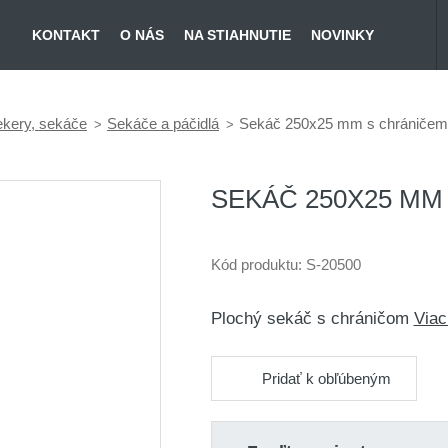
KONTAKT
O NÁS
NA STIAHNUTIE
NOVINKY
ekery, sekáče
Sekáče a páčidlá
Sekáč 250x25 mm s chráničem
SEKÁČ 250X25 MM
Kód produktu:
S-20500
Plochý sekáč s chráničom
Viac
Pridať k obľúbeným