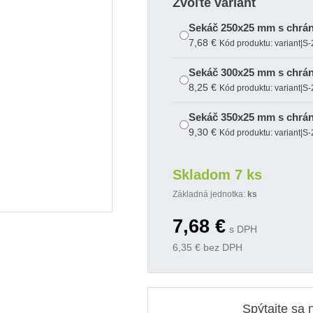
Zvoľte variant
Sekáč 250x25 mm s chrá
7,68 €
Kód produktu: variant|S
Sekáč 300x25 mm s chrá
8,25 €
Kód produktu: variant|S
Sekáč 350x25 mm s chrá
9,30 €
Kód produktu: variant|S
Skladom 7 ks
Základná jednotka:
ks
7,68
€
s DPH
6,35
€ bez DPH
Spýtajte sa 