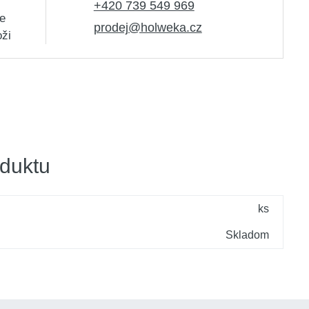
+420 739 549 969
e
prodej@holweka.cz
oži
duktu
ks
Skladom