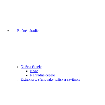
Ručné náradie
Nože a čepele
Nože
Náhradné čepele
Extraktory, sťahováky ložísk a závitníky