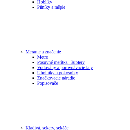
Hoblíky
Pilníky a rašple
Meranie a značenie
Metre
Posuvné merítka - šuplery
Vodováhy a porovnávacie laty
Uholníky a pokosníky
Značkovacie náradie
Popisovače
Kladivá, sekery, sekáče