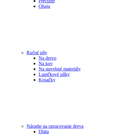
Precízne
Obaja
Ručné píly
Na drevo
Na kov
Na stavebné materiály
Lupičkové pílky
Kosačky
Náradie na opracovanie dreva
Dláta