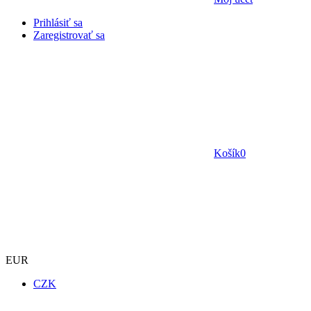
Prihlásiť sa
Zaregistrovať sa
Košík
0
EUR
CZK