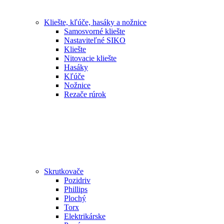
Kliešte, kľúče, hasáky a nožnice
Samosvorné kliešte
Nastaviteľné SIKO
Kliešte
Nitovacie kliešte
Hasáky
Kľúče
Nožnice
Rezače rúrok
Skrutkovače
Pozidriv
Phillips
Plochý
Torx
Elektrikárske