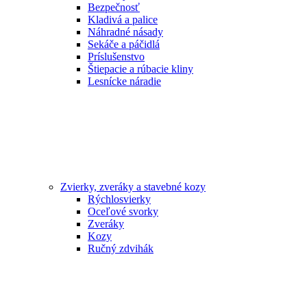
Bezpečnosť
Kladivá a palice
Náhradné násady
Sekáče a páčidlá
Príslušenstvo
Štiepacie a rúbacie kliny
Lesnícke náradie
Zvierky, zveráky a stavebné kozy
Rýchlosvierky
Oceľové svorky
Zveráky
Kozy
Ručný zdvihák