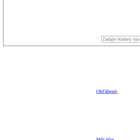
Obľúbené
-
Môj účet