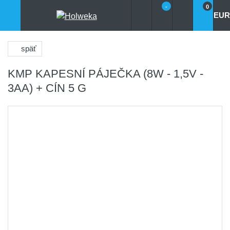
-
0
EUR
späť
KMP KAPESNÍ PÁJEČKA (8W - 1,5V -
3AA) + CÍN 5 G