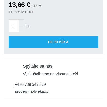
13,66
€
s DPH
11,29
€ bez DPH
ks
DO KOŠÍKA
Spýtajte sa nás
Vyskúšali sme na vlastnej koži
+420 739 549 969
prodej@holweka.cz