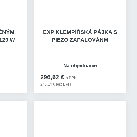
DĚNÝM
EXP KLEMPÍŘSKÁ PÁJKA S
120 W
PIEZO ZAPALOVÁNM
Na objednanie
296,62 €
s DPH
245,14 € bez DPH