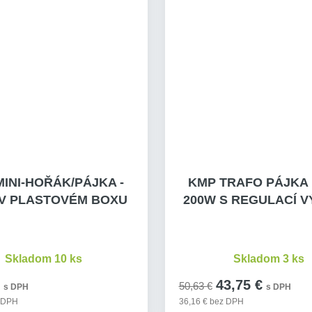
INI-HOŘÁK/PÁJKA -
KMP TRAFO PÁJKA 
V PLASTOVÉM BOXU
200W S REGULACÍ 
Skladom 10 ks
Skladom 3 ks
43,75 €
50,63 €
s DPH
s DPH
z DPH
36,16 € bez DPH