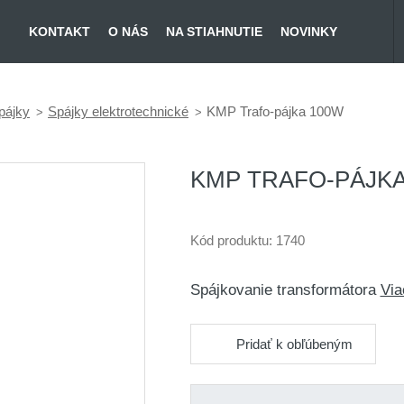
KONTAKT
O NÁS
NA STIAHNUTIE
NOVINKY
pájky
Spájky elektrotechnické
KMP Trafo-pájka 100W
KMP TRAFO-PÁJKA
Kód produktu:
1740
Spájkovanie transformátora
Via
Pridať k obľúbeným