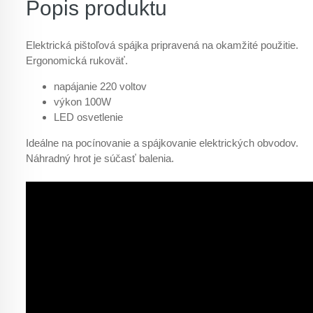
Popis produktu
Elektrická pištoľová spájka pripravená na okamžité použitie.
Ergonomická rukoväť.
napájanie 220 voltov
výkon 100W
LED osvetlenie
Ideálne na pocínovanie a spájkovanie elektrických obvodov.
Náhradný hrot je súčasť balenia.