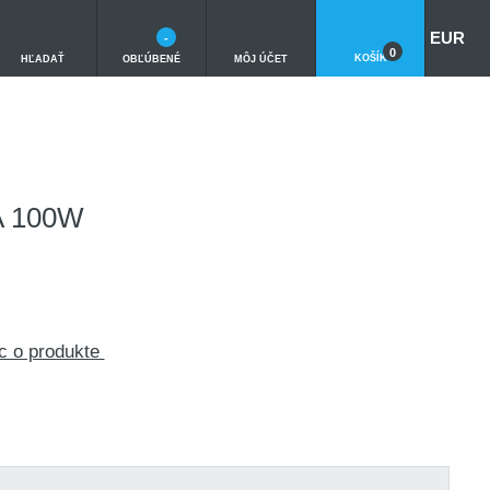
EUR
-
0
KOŠÍK
HĽADAŤ
OBĽÚBENÉ
MÔJ ÚČET
 100W
c o produkte