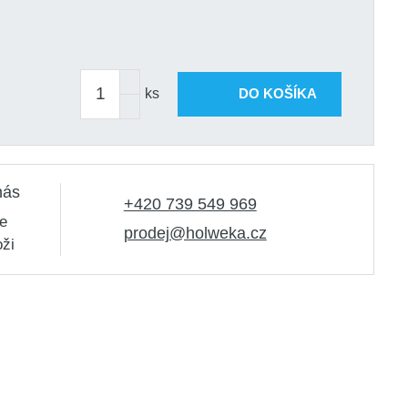
ks
DO KOŠÍKA
nás
+420 739 549 969
e
prodej@holweka.cz
oži