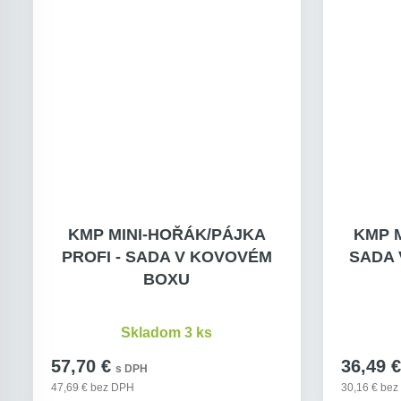
KMP MINI-HOŘÁK/PÁJKA
KMP M
PROFI - SADA V KOVOVÉM
SADA 
BOXU
Skladom 3 ks
57,70 €
36,49 €
s DPH
47,69 € bez DPH
30,16 € be