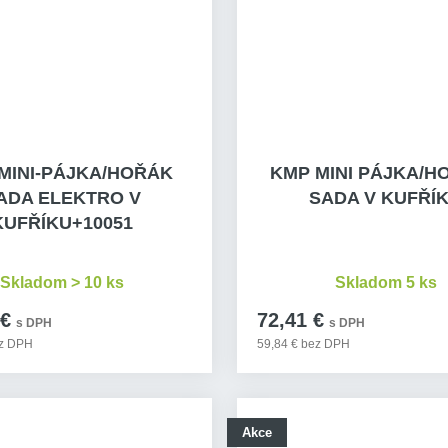
MINI-PÁJKA/HOŘÁK
KMP MINI PÁJKA/H
ADA ELEKTRO V
SADA V KUFŘÍ
KUFŘÍKU+10051
Skladom > 10 ks
Skladom 5 ks
 €
72,41 €
s DPH
s DPH
ez DPH
59,84 € bez DPH
Akce