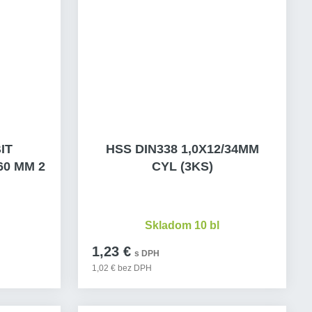
mm
Skladom 5 ks
-23186
mm
Skladom 10 ks
-23188
mm
Skladom > 10 ks
-23190
IT
HSS DIN338 1,0X12/34MM
mm
0 MM 2
CYL (3KS)
Skladom > 10 ks
-23192
Skladom 10 bl
1,23 €
s DPH
1,02 € bez DPH