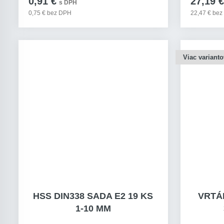
0,91 €
27,19 €
s DPH
0,75 € bez DPH
22,47 € be
Viac varianto
HSS DIN338 SADA E2 19 KS
VRTÁ
1-10 MM