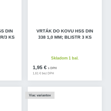
m
Skladom > 10 ks
-23172
m
Skladom > 10 ks
S DIN
VRTÁK DO KOVU HSS DIN
-23174
TR/3 KS
338 1,0 MM; BLISTR 3 KS
m
Skladom > 10 ks
-23176
mm
Skladom 1 bal.
Skladom > 10 ks
-23178
1,95 €
s DPH
mm
1,61 € bez DPH
Skladom > 10 ks
-23180
mm
Skladom > 10 ks
-23182
Viac variantov
mm
Skladom > 10 ks
-23184