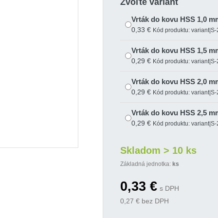
Zvoľte variant
Vrták do kovu HSS 1,0 m
0,33 €
Kód produktu: variant|S
Vrták do kovu HSS 1,5 m
0,29 €
Kód produktu: variant|S
Vrták do kovu HSS 2,0 m
0,29 €
Kód produktu: variant|S
Vrták do kovu HSS 2,5 m
0,29 €
Kód produktu: variant|S
Vrták do kovu HSS 3,0 m
Skladom > 10 ks
0,29 €
Kód produktu: variant|S
Základná jednotka:
ks
Vrták do kovu HSS 3,2 m
0,33
€
0,38 €
Kód produktu: variant|S
s DPH
0,27
€ bez DPH
Vrták do kovu HSS 3,5 m
0,38 €
Kód produktu: variant|S