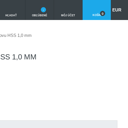
EUR
-
0
KOŠÍK
HĽADAŤ
OBĽÚBENÉ
MÔJ ÚČET
kovu HSS 1,0 mm
SS 1,0 MM